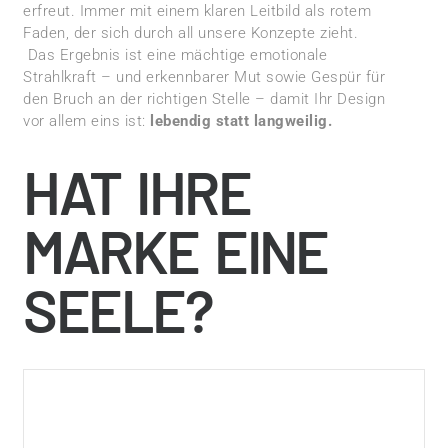
erfreut. Immer mit einem klaren Leitbild als rotem
Faden, der sich durch all unsere Konzepte zieht.
Das Ergebnis ist eine mächtige emotionale
Strahlkraft – und erkennbarer Mut sowie Gespür für
den Bruch an der richtigen Stelle – damit Ihr Design
vor allem eins ist:
lebendig statt langweilig.
HAT IHRE
MARKE EINE
SEELE?