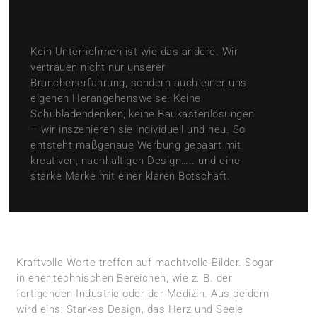
Kein Unternehmen ist wie das andere. Wir
vertrauen nicht nur unserer
Branchenerfahrung, sondern auch einer uns
eigenen Herangehensweise. Keine
Schubladendenken, keine Baukastenlösungen
– wir inszenieren sie individuell und neu. So
entsteht maßgenaue Werbung gepaart mit
kreativen, nachhaltigen Design….. und eine
starke Marke mit einer klaren Botschaft.
Kraftvolle Worte treffen auf machtvolle Bilder. Sogar
in eher technischen Bereichen, wie z. B. der
fertigenden Industrie oder der Medizin. Aus beidem
wird eins: Starkes Design, das Herz und Seele