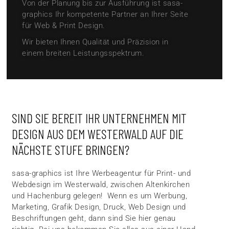
Von der Planung bis zur Ausführung ist sasa-
graphics Ihr kompetente Partner an Ihrer Seite
für Web & Print Design.
Wir bieten Ihnen Qualität und Präzision in
einem breiten Leistungsspektrum.
SIND SIE BEREIT IHR UNTERNEHMEN MIT
DESIGN AUS DEM WESTERWALD AUF DIE
NÄCHSTE STUFE BRINGEN?
sasa-graphics ist Ihre Werbeagentur für Print- und
Webdesign im Westerwald, zwischen Altenkirchen
und Hachenburg gelegen! Wenn es um Werbung,
Marketing, Grafik Design, Druck, Web Design und
Beschriftungen geht, dann sind Sie hier genau