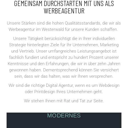
GEMEINSAM DURCHSTARTEN MIT UNS ALS
WERBEAGENTUR
Unsere Stärken sind die hohen Qualitätsstandards, die wir als
Werbeagentur im Westerwald für unsere Kunden schaffen.
Unsere Tätigkeit berücksichtigt die in Ihrer individuellen
Strategie hinterlegten Ziele für Ihr Unternehmen, Marketing
und Vertrieb. Unser umfangreiches Leistungsangebot ist
fachlich fundiert und entspricht zu hundert Prozent unserer
Kenntnisse und den Erfahrungen, die wir in über zehn Jahren
gewonnen haben. Dementsprechend können Sie versichert
sein, dass wir das halten, was wir Ihnen versprechen.
Wir sind die richtige Digital Agentur, wenn es um Webdesign
oder Printdesign Ihres Unternehmen geht.
Wir stehen Ihnen mit Rat und Tat zur Seite.
MODERNES