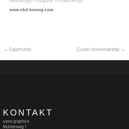
Webdesign, Fotografie, Produktdesign.
www.cbd-koenig.com
←
Equimonta
Courin Horsemanship
→
KONTAKT
sasa-graphics
Mühlenweg 1